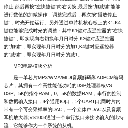
停止;然后再按“左快捷键”向右切换;最后按“加减键”能够
进行数值的加减操作，调整完成后，再次按“播放停止
键”，时光开始运行。另外透过单片机核心板上的K1-K4
键也能够完成时光的调整：其中K1键对应遥控器的“右快
捷键”，即实现向右切换年月日时分;K3键对应遥控器
的“加键”，即实现年月日时分的加1;K4键对应遥控器
的“减键”，即实现年月日时分的减1。
MP3电路模块分析
是一单芯片MP3/WMA/MIDI音频解码和ADPCM编码
芯片，其拥有一个高性能低功耗的DSP处理器核VS-
DSP。5K的指令RAM，0。5K的数据RAM，串行的控制
和数据输入接口，4个通用IO口，1个UART口;同时片内
带有一个可变采样率的DAC，一个立体声DAC以及音频
耳机放大器;VS1003透过一个串行接口来接收输入的比特
流，它能够作为一个系统的从机。