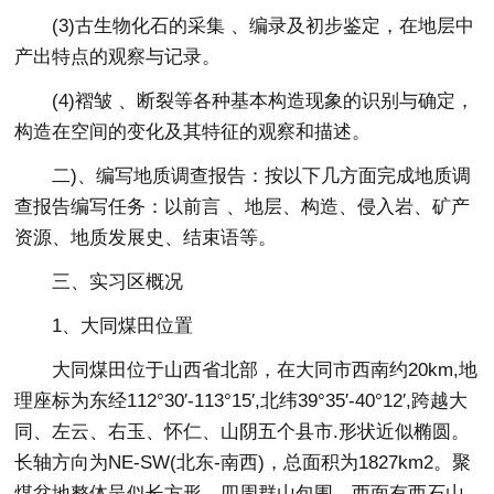
(3)古生物化石的采集 、编录及初步鉴定，在地层中
产出特点的观察与记录。
(4)褶皱 、断裂等各种基本构造现象的识别与确定，
构造在空间的变化及其特征的观察和描述。
二)、编写地质调查报告：按以下几方面完成地质调
查报告编写任务：以前言 、地层、构造、侵入岩、矿产
资源、地质发展史、结束语等。
三、实习区概况
1、大同煤田位置
大同煤田位于山西省北部，在大同市西南约20km,地
理座标为东经112°30′-113°15′,北纬39°35′-40°12′,跨越大
同、左云、右玉、怀仁、山阴五个县市.形状近似椭圆。
长轴方向为NE-SW(北东-南西)，总面积为1827km2。聚
煤盆地整体呈似长方形，四周群山包围，西面有西石山