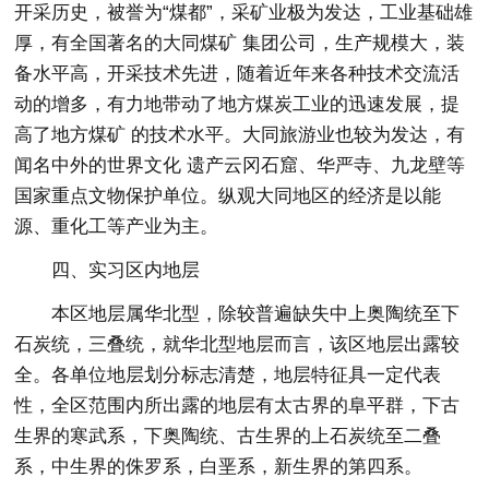
开采历史，被誉为“煤都”，采矿业极为发达，工业基础雄
厚，有全国著名的大同煤矿 集团公司，生产规模大，装
备水平高，开采技术先进，随着近年来各种技术交流活
动的增多，有力地带动了地方煤炭工业的迅速发展，提
高了地方煤矿 的技术水平。大同旅游业也较为发达，有
闻名中外的世界文化 遗产云冈石窟、华严寺、九龙壁等
国家重点文物保护单位。纵观大同地区的经济是以能
源、重化工等产业为主。
四、实习区内地层
本区地层属华北型，除较普遍缺失中上奥陶统至下
石炭统，三叠统，就华北型地层而言，该区地层出露较
全。各单位地层划分标志清楚，地层特征具一定代表
性，全区范围内所出露的地层有太古界的阜平群，下古
生界的寒武系，下奥陶统、古生界的上石炭统至二叠
系，中生界的侏罗系，白垩系，新生界的第四系。