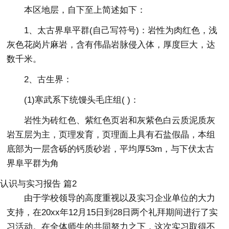
本区地层，自下至上简述如下：
1、太古界阜平群(自己写符号)：岩性为肉红色，浅
灰色花岗片麻岩，含有伟晶岩脉侵入体，厚度巨大，达
数千米。
2、古生界：
(1)寒武系下统馒头毛庄组( )：
岩性为砖红色、紫红色页岩和灰紫色白云质泥质灰
岩互层为主，页理发育，页理面上具有石盐假晶，本组
底部为一层含砾的钙质砂岩，平均厚53m，与下伏太古
界阜平群为角
认识与实习报告 篇2
由于学校领导的高度重视以及实习企业单位的大力
支持，在20xx年12月15日到28日两个礼拜期间进行了实
习活动。在全体师生的共同努力之下，这次实习取得不