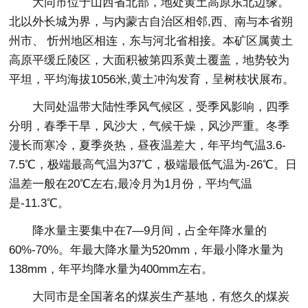
大同市位于山西省北部，地处黄土高原东北边缘。
北以外长城为界，与内蒙古自治区相邻,西、南与本省朔
州市、 忻州地区相连，东与河北省相接。本矿区属黄土
高原平缓丘陵区，大面积被第四系黄土覆盖，地势较为
平坦，平均海拔1056米,黄土冲沟发育，呈树枝状展布。
大同处温带大陆性季风气候区，受季风影响，四季
分明，春季干旱，风沙大，气候干燥，风沙严重。冬季
漫长而寒冷，夏季炎热，昼夜温差大，年平均气温3.6-
7.5℃，极端最高气温为37℃，极端最低气温为-26℃。日
温差一般在20℃左右,最冷月为1月份，平均气温
是-11.3℃。
降水量主要集中在7—9月间，占全年降水量的
60%-70%。年最大降水量为520mm，年最小降水量为
138mm，年平均降水量为400mm左右。
大同市是全国著名的煤炭生产基地，有悠久的煤炭