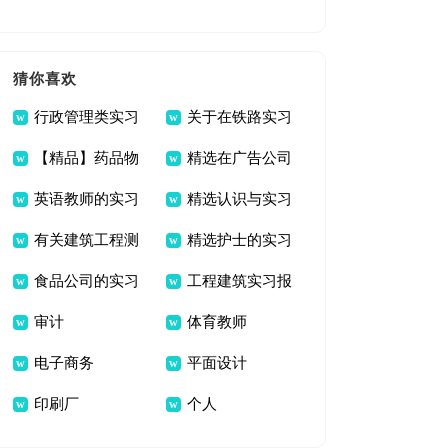
告3篇
范文集锦十篇
猜你喜欢
行政管理类实习
关于在铁路实习
【精品】药品物
精选在广告公司
报告范文集合5篇
报告范文汇总十篇
英语教师的实习
精选认识与实习
流实习报告3篇
的实习报告范文十篇
有关建筑工程测
精选护士的实习
报告模板八篇
报告四篇
食品公司的实习
工程建筑实习报
量实习报告3篇
报告4篇
审计
体育教师
报告
告集合8篇
电子商务
平面设计
印刷厂
个人