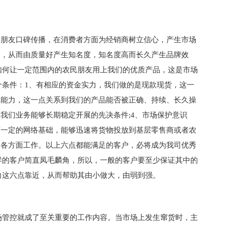
民朋友口碑传播，在消费者方面为经销商树立信心，产生市场
力，从而由质量好产生知名度，知名度高而长久产生品牌效
如何让一定范围内的农民朋友用上我们的优质产品，这是市场
个条件：1、有相应的资金实力，我们做的是现款现货，这一
人能力，这一点关系到我们的产品能否被正确、持续、长久操
是我们业务能够长期稳定开展的先决条件;4、市场保护意识
有一定的网络基础，能够迅速将货物投放到基层零售商或者农
合各方面工作。以上六点都能满足的客户，必将成为我司优秀
样的客户简直凤毛麟角，所以，一般的客户要至少保证其中的
向这六点靠近，从而帮助其由小做大，由弱到强。
场管控就成了至关重要的工作内容。当市场上发生窜货时，主