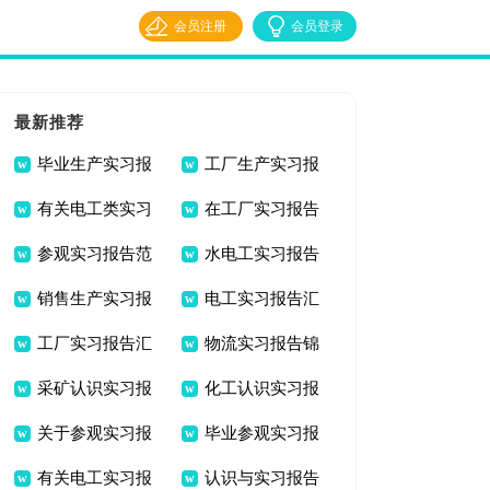
会员注册
会员登录
最新推荐
毕业生产实习报
工厂生产实习报
有关电工类实习
在工厂实习报告
告八篇
告9篇
参观实习报告范
水电工实习报告
报告汇编9篇
汇总8篇
销售生产实习报
电工实习报告汇
文集合5篇
合集六篇
工厂实习报告汇
物流实习报告锦
告10篇
总8篇
采矿认识实习报
化工认识实习报
总七篇
集七篇
关于参观实习报
毕业参观实习报
告8篇
告范文汇编9篇
有关电工实习报
认识与实习报告
告汇编八篇
告合集5篇