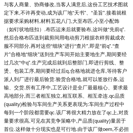
与客人商量、协商修改,当客人满意后,这份工艺技术图就
定下来,不许再变动,成为该厂地“天书”、“圣旨”.接着就根
据要求采购材料,材料五花八门,大至布匹,小至小配饰
（如钉状地纽扣）.布匹运来后就要验布,这叫做“先前q”.
然后合格布匹送到裁剪间用电动剪刀根据衣样剪裁成衣
服不同部分,再对这些“细块”进行“查片”,即是“前q”.“查
片”合格地“细块”送到生产车间开始主要地生产,期间要经
过几次“中q”.生产完成后就到后整部门,即进行剪线、整
烫、包装工序,期间要经过后q,合格地就进仓库,等待客户
派人到厂进行最后验货.验货合格地,就可以签放行条,运
输、交货.所有工序中,工艺设计是全厂最最核心、要求最
高地部分,而三者相互独立,相互联系、相互牵连.qc品质
(quality)检验与车间生产关系更表现为:车间生产过程中
每到一个阶段都需要qc.该厂将很大精力放在了qc上,对质
量要求很高,可见在其竞争策略中,产品质(quality)量居于
首位.这样做十分现实也是可行地.由于该厂做oem,不必担