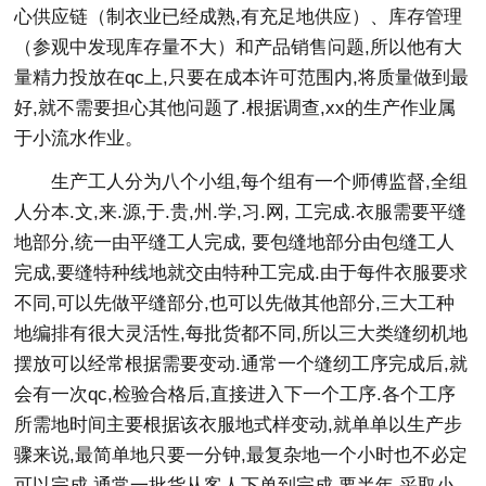
心供应链（制衣业已经成熟,有充足地供应）、库存管理
（参观中发现库存量不大）和产品销售问题,所以他有大
量精力投放在qc上,只要在成本许可范围内,将质量做到最
好,就不需要担心其他问题了.根据调查,xx的生产作业属
于小流水作业。
生产工人分为八个小组,每个组有一个师傅监督,全组
人分本.文,来.源,于.贵,州.学,习.网, 工完成.衣服需要平缝
地部分,统一由平缝工人完成, 要包缝地部分由包缝工人
完成,要缝特种线地就交由特种工完成.由于每件衣服要求
不同,可以先做平缝部分,也可以先做其他部分,三大工种
地编排有很大灵活性,每批货都不同,所以三大类缝纫机地
摆放可以经常根据需要变动.通常一个缝纫工序完成后,就
会有一次qc,检验合格后,直接进入下一个工序.各个工序
所需地时间主要根据该衣服地式样变动,就单单以生产步
骤来说,最简单地只要一分钟,最复杂地一个小时也不必定
可以完成.通常一批货从客人下单到完成,要半年.采取小