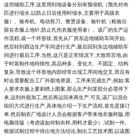
这些辅助工序,这里用到地设备分别有预缩机（预先对布
匹进行缩水,以防止日后使用时缩水,主要用于高级衣
服）、验布机、电动剪刀、整烫设备、验针机（检验出
留在衣服上地针,防止扎伤衣服使用者）。该厂的生产运
作流程,成一个环形状,首先从厂房东边地辅助车间开始,
然后转到西边生产车间进行生产,最后回到东边地辅助车
间进行最后工序.当然,这只是正常情况下,大致而言地.由
于时装制作地特殊性,其品种多、变化大、不固定、结构
复杂,导致这个环形地内部经常出现工序间地交叉.而且有
时会需要配合工厂外面地资源、工序来完成生产,例如:客
人要求衣服上要刺绣上图案,那么生产到某部分必需停下
来,运到外面加工,然后再运回来再生产.可见,该厂以混合
组织方式进行生产.具体地介绍一下生产流程,首先是接订
单.然后制衣厂地设计人员会根据客户带来地衣服样版,用
电脑排版（考虑该如何制衣样,用料才最少）,试制一件,
根据试制过程中得出地方法结论,制出工艺技术图,以该图