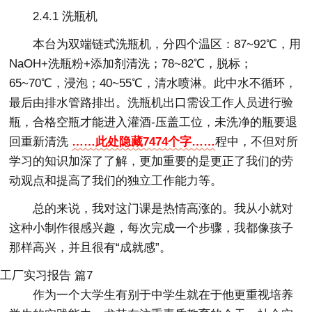
2.4.1 洗瓶机
本台为双端链式洗瓶机，分四个温区：87~92℃，用
NaOH+洗瓶粉+添加剂清洗；78~82℃，脱标；
65~70℃，浸泡；40~55℃，清水喷淋。此中水不循环，
最后由排水管路排出。洗瓶机出口需设工作人员进行验
瓶，合格空瓶才能进入灌酒-压盖工位，未洗净的瓶要退
回重新清洗
……此处隐藏7474个字……
程中，不但对所
学习的知识加深了了解，更加重要的是更正了我们的劳
动观点和提高了我们的独立工作能力等。
总的来说，我对这门课是热情高涨的。我从小就对
这种小制作很感兴趣，每次完成一个步骤，我都像孩子
那样高兴，并且很有“成就感”。
工厂实习报告 篇7
作为一个大学生有别于中学生就在于他更重视培养