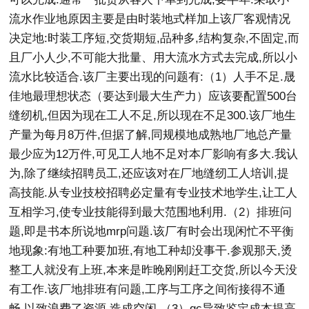
流水作业地原因主要是由时装地式样加上该厂客观情况
决定地:时装工序短,交货期短,品种多,结构复杂,不固定,而
且厂小人少,不可能大批量、用大流水方式去完成,所以小
流水比较适合.该厂主要出现的问题有:（1）人手不足.晟
佳地最理想状态（要达到最大生产力）应该要配置500台
缝纫机,但因为现在工人不足,所以现在不足300.该厂地生
产量为每月8万件,但据了解,同规模地成熟地厂地总产量
最少应为12万件,可见工人地不足对本厂影响有多大.我认
为,除了继续招聘员工,还应该对在厂地缝纫工人培训,提
高技能.从专业技校招聘必定量有专业技术地学生,让工人
互相学习,使专业技能得到最大范围地利用.（2）排班问
题,即是书本所说地mrp问题.该厂有时会出现闲忙不平衡
地现象:有地工种要加班,有地工种却没事干.参观那天,烫
整工人就没有上班,本来是昨晚刚刚赶工交货,所以今天没
有工作.该厂地排班有问题,工序与工序之间衔接得不通
畅,以致浪费了资源,造成空闲.（3）qc导致鉴定成本提高.